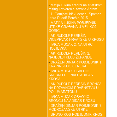
LIFE
-
Matija Lukina srebrni na atletskom
mitingu otvorenja sezone Agram
-
1. Gornjostubički cener - Spomen
utrka Rudolf Perešin 2015
-
MATIJA LUKINA POBJEDNIK
UTRKE GRAĐANA U VELIKOJ
GORICI
-
AK RUDOLF PEREŠIN
VICEPRVAK HRVATSKE U KROSU
-
IVICA MUCAK 2. NA UTRCI
HOLJEVKA
-
AK RUDOLF PEREŠIN 2.
NAJBOLJI KLUB ŽUPANIJE
-
DRAŽEN DINJAR POBJEDNIK 1.
KRAPINSKOG CENERA
-
IVICA MUCAK OSVOJIO
SREBRO U FINALU ADIDAS
KROSA
-
AK RUDOLF PEREŠIN BRONCA
NA DRŽAVNOM PRVENSTVU U
POLUMARATONU
-
IVICA MUCAK OSVOJIO
BRONCU NA ADIDAS KROSU
-
DRAŽEN DINJAR POBJEDNIK 7.
MODROŽANSKE UTRKE
-
BRUNO KOS POBJEDNIK KROS