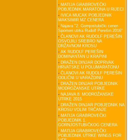
-
MATIJA GRABROVEČKI
POBJEDNIK MARATONA U RIJECI
-
IVICA MUCAK POBJEDNIK
MAKSIMIR MZ CENERA
-
Najava "2. Gornjostubički cener-
Spomen utrka Rudolf Perešin 2016"
-
ČLANOVI AK RUDOLF PEREŠIN
OSVOJILI SREBRO NA
DRŽAVNOM KROSU
-
AK RUDOLF PEREŠIN
DOMINANTAN U KRAPINI
-
DRAŽEN DINJAR DOPRVAK
HRVATSKE U POLUMARATONU
-
ČLANOVI AK RUDOLF PEREŠIN
ODLIČNI U VARAŽDINU
-
DRAŽEN DINJAR POBJEDNIK
MODROŽANSKE UTRKE
-
NAJAVA 8. MODROŽANSKE
UTRKE 2015
-
DRAŽEN DINJAR POBJEDNIK NA
KROSU VOLIM TRČANJE
-
MATIJA GRABROVEČKI
POBJEDNIK 1.
GORNJOSTUBIČKOG CENERA
-
MATIJA GRABROVEČKI
POBJEDNIK UTRKE WINGS FOR