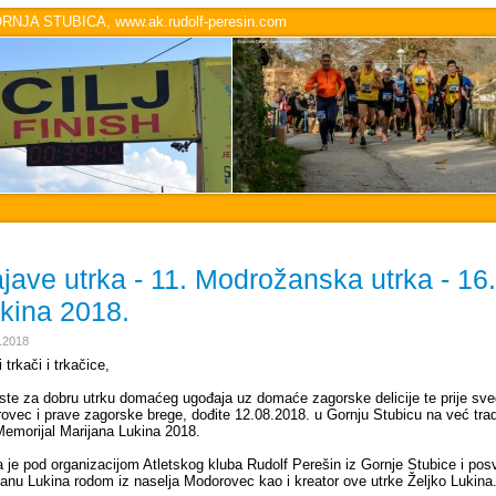
JA STUBICA, www.ak.rudolf-peresin.com
jave utrka - 11. Modrožanska utrka - 16
kina 2018.
.2018
 trkači i trkačice,
ste za dobru utrku domaćeg ugođaja uz domaće zagorske delicije te prije sve
ovec i prave zagorske brege, dođite 12.08.2018. u Gornju Stubicu na već trad
Memorijal Marijana Lukina 2018.
a je pod organizacijom Atletskog kluba Rudolf Perešin iz Gornje Stubice i po
janu Lukina rodom iz naselja Modorovec kao i kreator ove utrke Željko Lukina