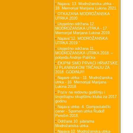
-
Najava: 13. Modrožanska utrka -
18. Memorijal Marijana Lukina 2021.
-
OTKAZANA MODROŽANSKA
UTRKA 2020.
-
Uspješno održana 12.
MODROŽANSKA UTRKA - 17.
Memorijal Marijana Lukina 2019.
-
Najava"12. MODROŽANSKA
UTRKA 2019."
-
Uspješno održana 11.
MODROŽANSKA UTRKA 2018. –
pobjeda Andrije Palička
-
EKIPNI SMO PRVACI HRVATSKE
U PLANINSKOM TRČANJU ZA
2018. GODINU!!!
-
Najave utrka - 11. Modrožanska
utrka - 16. Memorijal Marijana
Lukina 2018.
-
Poziv na redovnu godišnju i
izvještajnu skupštinu kluba za 2017.
godinu
-
Najava utrke: 4. Gornjostubički
cener - Spomen utrka Rudolf
Perešin 2018.
-
Održana 10. jubilarna
Modrožanska utrka
-
Najava 10. Modrožanska utrka-