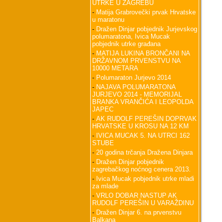
UTRKE U ZAGREBU
-
Matija Grabrovečki prvak Hrvatske
u maratonu
-
Dražen Dinjar pobjednik Jurjevskog
polumaratona, Ivica Mucak
pobjednik utrke građana
-
MATIJA LUKINA BRONČANI NA
DRŽAVNOM PRVENSTVU NA
10000 METARA
-
Polumaraton Jurjevo 2014
-
NAJAVA POLUMARATONA
JURJEVO 2014 - MEMORIJAL
BRANKA VRANČIĆA I LEOPOLDA
JAPEC
-
AK RUDOLF PEREŠIN DOPRVAK
HRVATSKE U KROSU NA 12 KM
-
IVICA MUCAK 5. NA UTRCI 162
STUBE
-
20 godina trčanja Dražena Dinjara
-
Dražen Dinjar pobjednik
zagrebačkog noćnog cenera 2013.
-
Ivica Mucak pobjednik utrke mladi
za mlade
-
VRLO DOBAR NASTUP AK
RUDOLF PEREŠIN U VARAŽDINU
-
Dražen Dinjar 6. na prvenstvu
Balkana