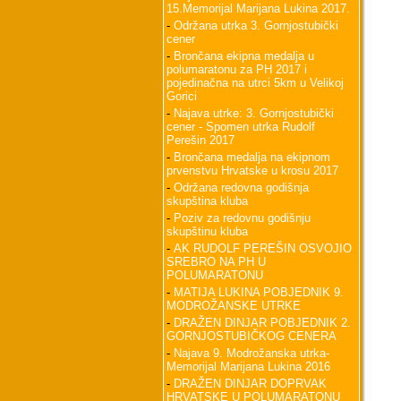
15.Memorijal Marijana Lukina 2017.
-
Održana utrka 3. Gornjostubički
cener
-
Brončana ekipna medalja u
polumaratonu za PH 2017 i
pojedinačna na utrci 5km u Velikoj
Gorici
-
Najava utrke: 3. Gornjostubički
cener - Spomen utrka Rudolf
Perešin 2017
-
Brončana medalja na ekipnom
prvenstvu Hrvatske u krosu 2017
-
Održana redovna godišnja
skupština kluba
-
Poziv za redovnu godišnju
skupštinu kluba
-
AK RUDOLF PEREŠIN OSVOJIO
SREBRO NA PH U
POLUMARATONU
-
MATIJA LUKINA POBJEDNIK 9.
MODROŽANSKE UTRKE
-
DRAŽEN DINJAR POBJEDNIK 2.
GORNJOSTUBIČKOG CENERA
-
Najava 9. Modrožanska utrka-
Memorijal Marijana Lukina 2016
-
DRAŽEN DINJAR DOPRVAK
HRVATSKE U POLUMARATONU