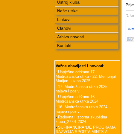
Ustroj kluba
Prija
Naše utrke
(1 fot
Linkovi
Članovi
Arhiva novosti
Kontakt
Važne obavijesti i novosti:
-
Uspješno održana 17.
Modrožanska utrka - 22. Memorijal
Marijan Lukina 2025.
-
17. Modrožanska utrka 2025. -
najava i poziv
-
Uspješno održana 16.
Modrožanska utrka 2024.
-
16. Modrožanska utrka 2024. -
najava i poziv
-
Redovna i izborna skupština
kluba_27.01.2024.
-
SUFINANCIRANJE PROGRAMA
RAZVOJA SPORTA MINTS-A