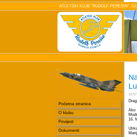
ATLETSKI KLUB "RUDOLF PEREŠIN", GORN
Na
Lu
15.07
Dragi
Početna stranica
Ako 
O klubu
Modr
16. 
Povijest
Utrk
Dokumenti
Mari