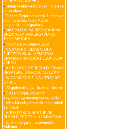
UTRKE U ZAGREBU
-
Matija Grabrovečki prvak Hrvatske
u maratonu
-
Dražen Dinjar pobjednik Jurjevskog
polumaratona, Ivica Mucak
pobjednik utrke građana
-
MATIJA LUKINA BRONČANI NA
DRŽAVNOM PRVENSTVU NA
10000 METARA
-
Polumaraton Jurjevo 2014
-
NAJAVA POLUMARATONA
JURJEVO 2014 - MEMORIJAL
BRANKA VRANČIĆA I LEOPOLDA
JAPEC
-
AK RUDOLF PEREŠIN DOPRVAK
HRVATSKE U KROSU NA 12 KM
-
IVICA MUCAK 5. NA UTRCI 162
STUBE
-
20 godina trčanja Dražena Dinjara
-
Dražen Dinjar pobjednik
zagrebačkog noćnog cenera 2013.
-
Ivica Mucak pobjednik utrke mladi
za mlade
-
VRLO DOBAR NASTUP AK
RUDOLF PEREŠIN U VARAŽDINU
-
Dražen Dinjar 6. na prvenstvu
Balkana