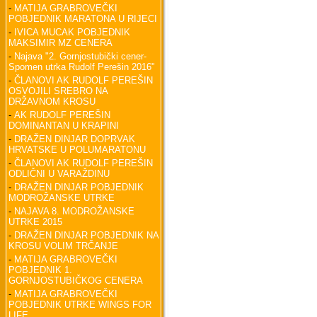
-
MATIJA GRABROVEČKI
POBJEDNIK MARATONA U RIJECI
-
IVICA MUCAK POBJEDNIK
MAKSIMIR MZ CENERA
-
Najava "2. Gornjostubički cener-
Spomen utrka Rudolf Perešin 2016"
-
ČLANOVI AK RUDOLF PEREŠIN
OSVOJILI SREBRO NA
DRŽAVNOM KROSU
-
AK RUDOLF PEREŠIN
DOMINANTAN U KRAPINI
-
DRAŽEN DINJAR DOPRVAK
HRVATSKE U POLUMARATONU
-
ČLANOVI AK RUDOLF PEREŠIN
ODLIČNI U VARAŽDINU
-
DRAŽEN DINJAR POBJEDNIK
MODROŽANSKE UTRKE
-
NAJAVA 8. MODROŽANSKE
UTRKE 2015
-
DRAŽEN DINJAR POBJEDNIK NA
KROSU VOLIM TRČANJE
-
MATIJA GRABROVEČKI
POBJEDNIK 1.
GORNJOSTUBIČKOG CENERA
-
MATIJA GRABROVEČKI
POBJEDNIK UTRKE WINGS FOR
LIFE