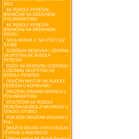
2013.
-
AK RUDOLF PEREŠIN
BRONČANI NA DRŽAVNOM
POLUMARATONU
-
AK RUDOLF PEREŠIN
BRONČANI NA DRŽAVNOM
KROSU
-
IVICA MUCAK 2. NA UTRCI 162
STUBE
-
GODIŠNJA REDOVNA i IZBORNA
SKUPŠTINA AK RUDOLF
PEREŠIN
-
POZIV NA REDOVNU GODIŠNJU
i IZBORNU SKUPŠTINU AK
RUDOLF PEREŠIN
-
ODLIČAN NASTUP AK RUDOLF
PEREŠIN U KOPRIVNICI
-
DRAŽENU DINJARU BRONCA U
POLUMARATONU
-
ATLETIČARI AK RUDOLF
PEREŠIN NAJBOLJI NA KROSU U
DONJOJ STUBICI
-
POBJEDA DRAŽENA DINJARA U
PULI
-
DRAŽEN DINJAR I IVICA MUCAK
IZVRSNI U RADOBOJU
-
Odličan nastup AK Rudolf Perešina