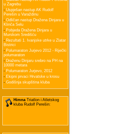
u Zagrebu
-
Uspješan nastup AK Rudolf
Perešin u Varaždinu
-
Odličan nastup Dražena Dinjara u
Klinča Selu
-
Pobjeda Dražena Dinjara u
Murskom Središću
-
Rezultati 1. Ivanjske utrke u Zlatar
Bistrici
-
Polumaraton Jurjevo 2012 - Riječki
polumaraton
-
Draženu Dinjaru srebro na PH na
10000 metara
-
Polumaraton Jurjevo, 2012
-
Ekipni prvaci Hrvatske u krosu
-
Godišnja skupština kluba
Himna
Triatlon i Atletskog
kluba Rudolf Perešin: