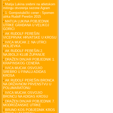
-
Matija Lukina srebrni na atletskom
mitingu otvorenja sezone Agram
-
1. Gornjostubički cener - Spomen
utrka Rudolf Perešin 2015
-
MATIJA LUKINA POBJEDNIK
UTRKE GRAĐANA U VELIKOJ
GORICI
-
AK RUDOLF PEREŠIN
VICEPRVAK HRVATSKE U KROSU
-
IVICA MUCAK 2. NA UTRCI
HOLJEVKA
-
AK RUDOLF PEREŠIN 2.
NAJBOLJI KLUB ŽUPANIJE
-
DRAŽEN DINJAR POBJEDNIK 1.
KRAPINSKOG CENERA
-
IVICA MUCAK OSVOJIO
SREBRO U FINALU ADIDAS
KROSA
-
AK RUDOLF PEREŠIN BRONCA
NA DRŽAVNOM PRVENSTVU U
POLUMARATONU
-
IVICA MUCAK OSVOJIO
BRONCU NA ADIDAS KROSU
-
DRAŽEN DINJAR POBJEDNIK 7.
MODROŽANSKE UTRKE
-
BRUNO KOS POBJEDNIK KROS