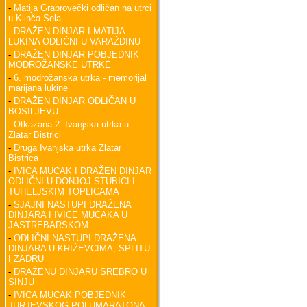
-
Matija Grabrovečki odličan na utrci
u Klinča Sela
-
DRAŽEN DINJAR I MATIJA
LUKINA ODLIČNI U VARAŽDINU
-
DRAŽEN DINJAR POBJEDNIK
MODROŽANSKE UTRKE
-
6. modrožanska utrka - memorijal
marijana lukine
-
DRAŽEN DINJAR ODLIČAN U
BOSILJEVU
-
Otkazana 2. Ivanjska utrka u
Zlatar Bistrici
-
Druga Ivanjska utrka Zlatar
Bistrica
-
IVICA MUCAK I DRAŽEN DINJAR
ODLIČNI U DONJOJ STUBICI I
TUHELJSKIM TOPLICAMA
-
SJAJNI NASTUPI DRAŽENA
DINJARA I IVICE MUCAKA U
JASTREBARSKOM
-
ODLIČNI NASTUPI DRAŽENA
DINJARA U KRIŽEVCIMA, SPLITU
I ZADRU
-
DRAŽENU DINJARU SREBRO U
SINJU
-
IVICA MUCAK POBJEDNIK
JURJEVSKOG POLUMARATONA