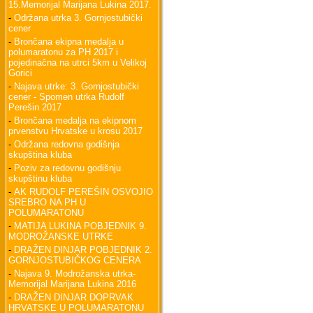
15.Memorijal Marijana Lukina 2017.
-
Održana utrka 3. Gornjostubički
cener
-
Brončana ekipna medalja u
polumaratonu za PH 2017 i
pojedinačna na utrci 5km u Velikoj
Gorici
-
Najava utrke: 3. Gornjostubički
cener - Spomen utrka Rudolf
Perešin 2017
-
Brončana medalja na ekipnom
prvenstvu Hrvatske u krosu 2017
-
Održana redovna godišnja
skupština kluba
-
Poziv za redovnu godišnju
skupštinu kluba
-
AK RUDOLF PEREŠIN OSVOJIO
SREBRO NA PH U
POLUMARATONU
-
MATIJA LUKINA POBJEDNIK 9.
MODROŽANSKE UTRKE
-
DRAŽEN DINJAR POBJEDNIK 2.
GORNJOSTUBIČKOG CENERA
-
Najava 9. Modrožanska utrka-
Memorijal Marijana Lukina 2016
-
DRAŽEN DINJAR DOPRVAK
HRVATSKE U POLUMARATONU