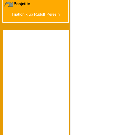
Posjetite
:
Triatlon klub Rudolf Perešin