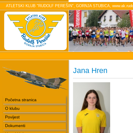
ATLETSKI KLUB "RUDOLF PEREŠIN", GORNJA STUBICA, www.ak.rudol
Jana Hren
Početna stranica
O klubu
Povijest
Dokumenti