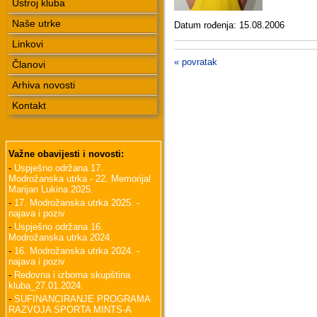
Ustroj kluba
Naše utrke
Datum rođenja: 15.08.2006
Linkovi
« povratak
Članovi
Arhiva novosti
Kontakt
Važne obavijesti i novosti:
-
Uspješno održana 17.
Modrožanska utrka - 22. Memorijal
Marijan Lukina 2025.
-
17. Modrožanska utrka 2025. -
najava i poziv
-
Uspješno održana 16.
Modrožanska utrka 2024.
-
16. Modrožanska utrka 2024. -
najava i poziv
-
Redovna i izborna skupština
kluba_27.01.2024.
-
SUFINANCIRANJE PROGRAMA
RAZVOJA SPORTA MINTS-A