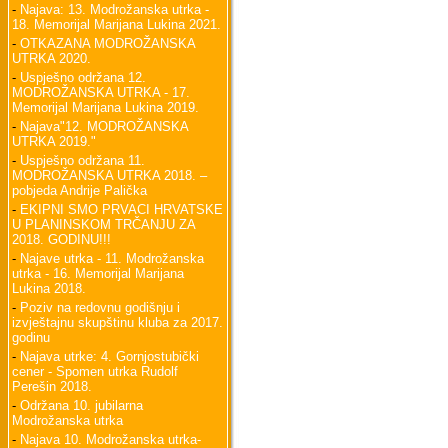
-
Najava: 13. Modrožanska utrka -
18. Memorijal Marijana Lukina 2021.
-
OTKAZANA MODROŽANSKA
UTRKA 2020.
-
Uspješno održana 12.
MODROŽANSKA UTRKA - 17.
Memorijal Marijana Lukina 2019.
-
Najava"12. MODROŽANSKA
UTRKA 2019."
-
Uspješno održana 11.
MODROŽANSKA UTRKA 2018. –
pobjeda Andrije Palička
-
EKIPNI SMO PRVACI HRVATSKE
U PLANINSKOM TRČANJU ZA
2018. GODINU!!!
-
Najave utrka - 11. Modrožanska
utrka - 16. Memorijal Marijana
Lukina 2018.
-
Poziv na redovnu godišnju i
izvještajnu skupštinu kluba za 2017.
godinu
-
Najava utrke: 4. Gornjostubički
cener - Spomen utrka Rudolf
Perešin 2018.
-
Održana 10. jubilarna
Modrožanska utrka
-
Najava 10. Modrožanska utrka-