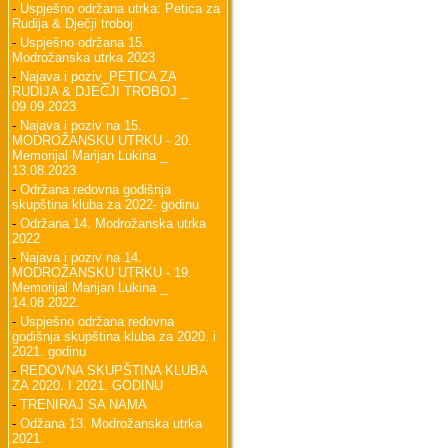
-
Uspješno održana utrka: Petica za
Rudija & Dječji troboj
-
Uspješno održana 15.
Modrožanska utrka 2023
-
Najava i poziv_PETICA ZA
RUDIJA & DJEČJI TROBOJ _
09.09.2023.
-
Najava i poziv na 15.
MODROŽANSKU UTRKU - 20.
Memorijal Marijan Lukina _
13.08.2023.
-
Održana redovna godišnja
skupština kluba za 2022- godinu
-
Održana 14. Modrožanska utrka
2022
-
Najava i poziv na 14.
MODROŽANSKU UTRKU - 19.
Memorijal Marijan Lukina _
14.08.2022.
-
Uspješno održana redovna
godišnja skupština kluba za 2020. i
2021. godinu
-
REDOVNA SKUPŠTINA KLUBA
ZA 2020. I 2021. GODINU
-
TRENIRAJ SA NAMA
-
Odžana 13. Modrožanska utrka
2021.