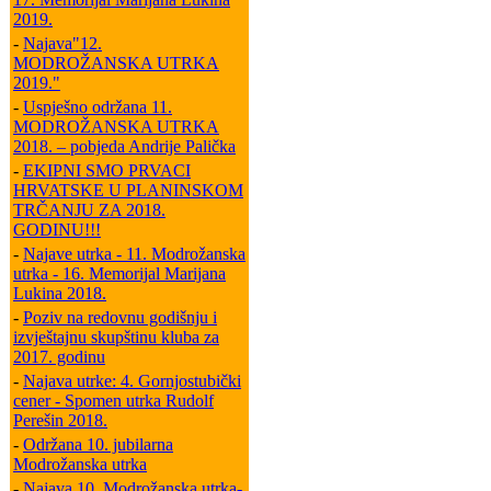
2019.
-
Najava"12.
MODROŽANSKA UTRKA
2019."
-
Uspješno održana 11.
MODROŽANSKA UTRKA
2018. – pobjeda Andrije Palička
-
EKIPNI SMO PRVACI
HRVATSKE U PLANINSKOM
TRČANJU ZA 2018.
GODINU!!!
-
Najave utrka - 11. Modrožanska
utrka - 16. Memorijal Marijana
Lukina 2018.
-
Poziv na redovnu godišnju i
izvještajnu skupštinu kluba za
2017. godinu
-
Najava utrke: 4. Gornjostubički
cener - Spomen utrka Rudolf
Perešin 2018.
-
Održana 10. jubilarna
Modrožanska utrka
-
Najava 10. Modrožanska utrka-