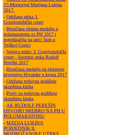
15.Memorijal Marijana Lukina
2017.
-
Održana utrka 3.
Gornjostubički cener
-
Brončana ekipna medalja u
polumaratonu za PH 2017 i
pojedinačna na utrci 5km u
Velikoj Gorici
-
Najava utrke: 3. Gornjostubički
cener - Spomen utrka Rudolf
Perešin 2017
-
Brončana medalja na ekipnom
prvenstvu Hrvatske u krosu 2017
-
Održana redovna godišnja
skupština kluba
-
Poziv za redovnu godišnju
skupštinu kluba
-
AK RUDOLF PEREŠIN
OSVOJIO SREBRO NA PH U
POLUMARATONU
-
MATIJA LUKINA
POBJEDNIK 9.
MODROŽANSKE UTRKE