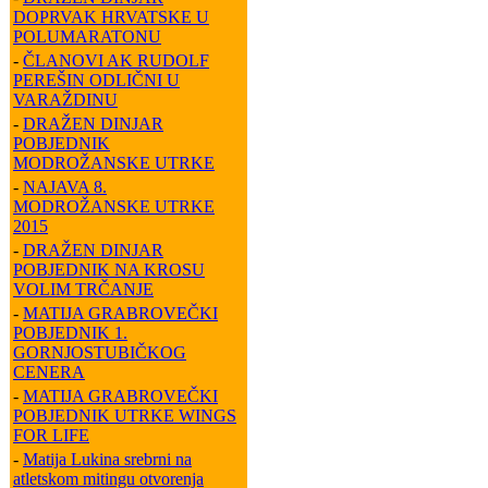
DOPRVAK HRVATSKE U
POLUMARATONU
-
ČLANOVI AK RUDOLF
PEREŠIN ODLIČNI U
VARAŽDINU
-
DRAŽEN DINJAR
POBJEDNIK
MODROŽANSKE UTRKE
-
NAJAVA 8.
MODROŽANSKE UTRKE
2015
-
DRAŽEN DINJAR
POBJEDNIK NA KROSU
VOLIM TRČANJE
-
MATIJA GRABROVEČKI
POBJEDNIK 1.
GORNJOSTUBIČKOG
CENERA
-
MATIJA GRABROVEČKI
POBJEDNIK UTRKE WINGS
FOR LIFE
-
Matija Lukina srebrni na
atletskom mitingu otvorenja