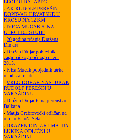
LEOPOLDA JAPEC
-
AK RUDOLF PEREŠIN
DOPRVAK HRVATSKE U
KROSU NA 12 KM
-
IVICA MUCAK 5. NA
UTRCI 162 STUBE
-
20 godina trčanja Dražena
Dinjara
-
Dražen Dinjar pobjednik
zagrebačkog noćnog cenera
2013.
-
Ivica Mucak pobjednik utrke
mladi za mlade
-
VRLO DOBAR NASTUP AK
RUDOLF PEREŠIN U
VARAŽDINU
-
Dražen Dinjar 6. na prvenstvu
Balkana
-
Matija Grabrovečki odličan na
utrci u Klinča Sela
-
DRAŽEN DINJAR I MATIJA
LUKINA ODLIČNI U
VARAŽDINU