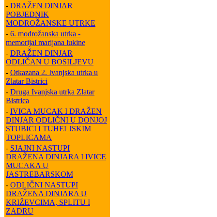
-
DRAŽEN DINJAR
POBJEDNIK
MODROŽANSKE UTRKE
-
6. modrožanska utrka -
memorijal marijana lukine
-
DRAŽEN DINJAR
ODLIČAN U BOSILJEVU
-
Otkazana 2. Ivanjska utrka u
Zlatar Bistrici
-
Druga Ivanjska utrka Zlatar
Bistrica
-
IVICA MUCAK I DRAŽEN
DINJAR ODLIČNI U DONJOJ
STUBICI I TUHELJSKIM
TOPLICAMA
-
SJAJNI NASTUPI
DRAŽENA DINJARA I IVICE
MUCAKA U
JASTREBARSKOM
-
ODLIČNI NASTUPI
DRAŽENA DINJARA U
KRIŽEVCIMA, SPLITU I
ZADRU