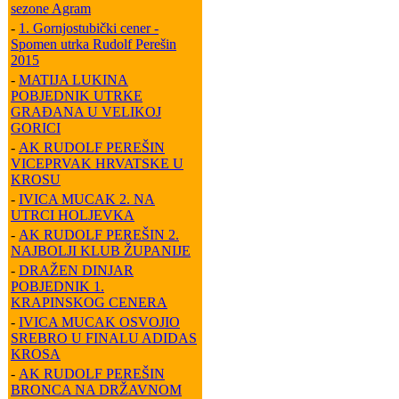
sezone Agram
-
1. Gornjostubički cener -
Spomen utrka Rudolf Perešin
2015
-
MATIJA LUKINA
POBJEDNIK UTRKE
GRAĐANA U VELIKOJ
GORICI
-
AK RUDOLF PEREŠIN
VICEPRVAK HRVATSKE U
KROSU
-
IVICA MUCAK 2. NA
UTRCI HOLJEVKA
-
AK RUDOLF PEREŠIN 2.
NAJBOLJI KLUB ŽUPANIJE
-
DRAŽEN DINJAR
POBJEDNIK 1.
KRAPINSKOG CENERA
-
IVICA MUCAK OSVOJIO
SREBRO U FINALU ADIDAS
KROSA
-
AK RUDOLF PEREŠIN
BRONCA NA DRŽAVNOM