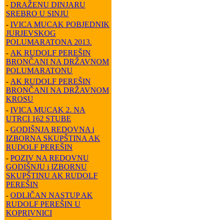
-
DRAŽENU DINJARU
SREBRO U SINJU
-
IVICA MUCAK POBJEDNIK
JURJEVSKOG
POLUMARATONA 2013.
-
AK RUDOLF PEREŠIN
BRONČANI NA DRŽAVNOM
POLUMARATONU
-
AK RUDOLF PEREŠIN
BRONČANI NA DRŽAVNOM
KROSU
-
IVICA MUCAK 2. NA
UTRCI 162 STUBE
-
GODIŠNJA REDOVNA i
IZBORNA SKUPŠTINA AK
RUDOLF PEREŠIN
-
POZIV NA REDOVNU
GODIŠNJU i IZBORNU
SKUPŠTINU AK RUDOLF
PEREŠIN
-
ODLIČAN NASTUP AK
RUDOLF PEREŠIN U
KOPRIVNICI