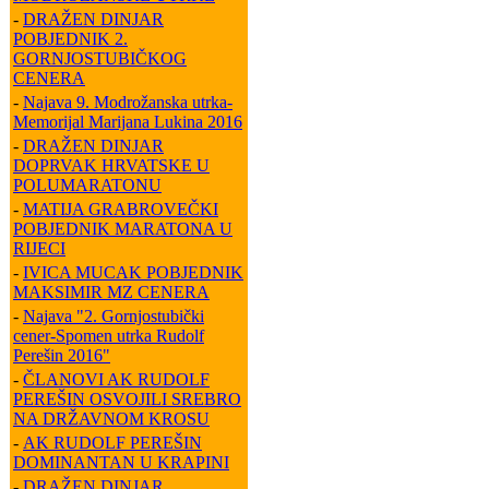
-
DRAŽEN DINJAR
POBJEDNIK 2.
GORNJOSTUBIČKOG
CENERA
-
Najava 9. Modrožanska utrka-
Memorijal Marijana Lukina 2016
-
DRAŽEN DINJAR
DOPRVAK HRVATSKE U
POLUMARATONU
-
MATIJA GRABROVEČKI
POBJEDNIK MARATONA U
RIJECI
-
IVICA MUCAK POBJEDNIK
MAKSIMIR MZ CENERA
-
Najava "2. Gornjostubički
cener-Spomen utrka Rudolf
Perešin 2016"
-
ČLANOVI AK RUDOLF
PEREŠIN OSVOJILI SREBRO
NA DRŽAVNOM KROSU
-
AK RUDOLF PEREŠIN
DOMINANTAN U KRAPINI
-
DRAŽEN DINJAR