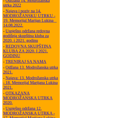
-
Održana 14. Modrožanska
utrka 2022
-
Najava i poziv na 14.
MODROŽANSKU UTRKU -
19. Memorijal Marijan Lukina _
14.08.2022.
-
Uspješno održana redovna
godišnja skupština kluba za
2020. i 2021. godinu
-
REDOVNA SKUPŠTINA
KLUBA ZA 2020. I 2021.
GODINU
-
TRENIRAJ SA NAMA
-
Odžana 13. Modrožanska utrka
2021.
-
Najava: 13. Modrožanska utrka
- 18. Memorijal Marijana Lukina
2021.
-
OTKAZANA
MODROŽANSKA UTRKA
2020.
-
Uspješno održana 12.
MODROŽANSKA UTRKA -
17. Memorijal Marijana Lukina