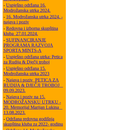
-
Uspješno održana 16.
Modrožanska utrka 2024.
-
16. Modrožanska utrka 2024. -
najava i poziv
-
Redovna i izborna skupština
kluba_27.01.2024.
-
SUFINANCIRANJE
PROGRAMA RAZVOJA
SPORTA MINTS-A
-
Uspješno održana utrka: Petica
za Rudija & Dječji troboj
-
Uspješno održana 15.
Modrožanska utrka 2023
-
Najava i poziv_PETICA ZA
RUDIJA & DJEČJI TROBOJ _
09.09.2023.
-
Najava i poziv na 15.
MODROŽANSKU UTRKU -
20. Memorijal Marijan Lukina _
13.08.2023.
-
Održana redovna godišnja
skupština kluba za 2022- godinu