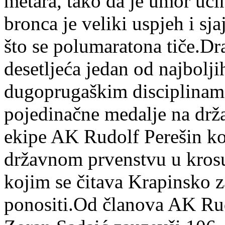
metara, tako da je umor uči
bronca je veliki uspjeh i sj
što se polumaratona tiče.Dr
desetljeća jedan od najbolji
dugoprugaškim disciplinama
pojedinačne medalje na drža
ekipe AK Rudolf Perešin koj
državnom prvenstvu u krosu 
kojim se čitava Krapinsko 
ponositi.Od članova AK Rud