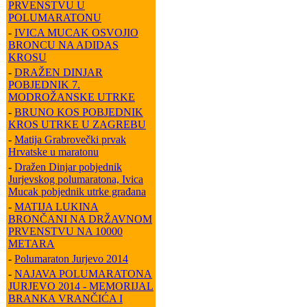
PRVENSTVU U
POLUMARATONU
-
IVICA MUCAK OSVOJIO
BRONCU NA ADIDAS
KROSU
-
DRAŽEN DINJAR
POBJEDNIK 7.
MODROŽANSKE UTRKE
-
BRUNO KOS POBJEDNIK
KROS UTRKE U ZAGREBU
-
Matija Grabrovečki prvak
Hrvatske u maratonu
-
Dražen Dinjar pobjednik
Jurjevskog polumaratona, Ivica
Mucak pobjednik utrke građana
-
MATIJA LUKINA
BRONČANI NA DRŽAVNOM
PRVENSTVU NA 10000
METARA
-
Polumaraton Jurjevo 2014
-
NAJAVA POLUMARATONA
JURJEVO 2014 - MEMORIJAL
BRANKA VRANČIĆA I