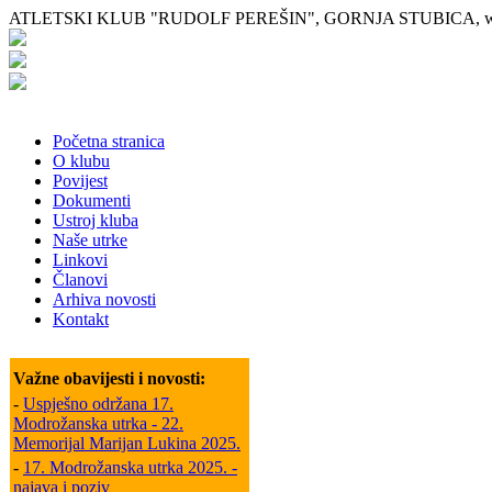
ATLETSKI KLUB "RUDOLF PEREŠIN", GORNJA STUBICA, www.
Početna stranica
O klubu
Povijest
Dokumenti
Ustroj kluba
Naše utrke
Linkovi
Članovi
Arhiva novosti
Kontakt
Važne obavijesti i novosti:
-
Uspješno održana 17.
Modrožanska utrka - 22.
Memorijal Marijan Lukina 2025.
-
17. Modrožanska utrka 2025. -
najava i poziv