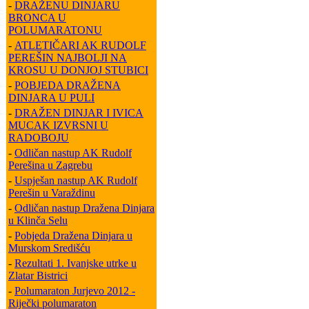
-
DRAŽENU DINJARU
BRONCA U
POLUMARATONU
-
ATLETIČARI AK RUDOLF
PEREŠIN NAJBOLJI NA
KROSU U DONJOJ STUBICI
-
POBJEDA DRAŽENA
DINJARA U PULI
-
DRAŽEN DINJAR I IVICA
MUCAK IZVRSNI U
RADOBOJU
-
Odličan nastup AK Rudolf
Perešina u Zagrebu
-
Uspješan nastup AK Rudolf
Perešin u Varaždinu
-
Odličan nastup Dražena Dinjara
u Klinča Selu
-
Pobjeda Dražena Dinjara u
Murskom Središću
-
Rezultati 1. Ivanjske utrke u
Zlatar Bistrici
-
Polumaraton Jurjevo 2012 -
Riječki polumaraton