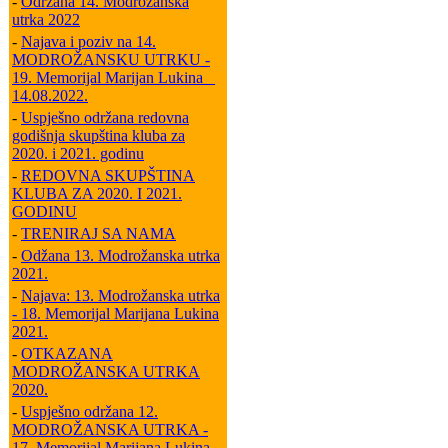
-
Održana 14. Modrožanska
utrka 2022
-
Najava i poziv na 14.
MODROŽANSKU UTRKU -
19. Memorijal Marijan Lukina _
14.08.2022.
-
Uspješno održana redovna
godišnja skupština kluba za
2020. i 2021. godinu
-
REDOVNA SKUPŠTINA
KLUBA ZA 2020. I 2021.
GODINU
-
TRENIRAJ SA NAMA
-
Odžana 13. Modrožanska utrka
2021.
-
Najava: 13. Modrožanska utrka
- 18. Memorijal Marijana Lukina
2021.
-
OTKAZANA
MODROŽANSKA UTRKA
2020.
-
Uspješno održana 12.
MODROŽANSKA UTRKA -
17. Memorijal Marijana Lukina