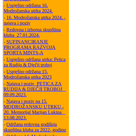
-
Uspješno održana 16.
Modrožanska utrka 2024.
-
16. Modrožanska utrka 2024. -
najava i poziv
-
Redovna i izborna skupština
kluba_27.01.2024.
-
SUFINANCIRANJE
PROGRAMA RAZVOJA
SPORTA MINTS-A
-
Uspješno održana utrka: Petica
za Rudija & Dječji troboj
-
Uspješno održana 15.
Modrožanska utrka 2023
-
Najava i poziv_PETICA ZA
RUDIJA & DJEČJI TROBOJ _
09.09.2023.
-
Najava i poziv na 15.
MODROŽANSKU UTRKU -
20. Memorijal Marijan Lukina _
13.08.2023.
-
Održana redovna godišnja
skupština kluba za 2022- godinu