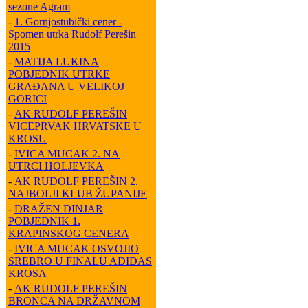
sezone Agram
-
1. Gornjostubički cener -
Spomen utrka Rudolf Perešin
2015
-
MATIJA LUKINA
POBJEDNIK UTRKE
GRAĐANA U VELIKOJ
GORICI
-
AK RUDOLF PEREŠIN
VICEPRVAK HRVATSKE U
KROSU
-
IVICA MUCAK 2. NA
UTRCI HOLJEVKA
-
AK RUDOLF PEREŠIN 2.
NAJBOLJI KLUB ŽUPANIJE
-
DRAŽEN DINJAR
POBJEDNIK 1.
KRAPINSKOG CENERA
-
IVICA MUCAK OSVOJIO
SREBRO U FINALU ADIDAS
KROSA
-
AK RUDOLF PEREŠIN
BRONCA NA DRŽAVNOM