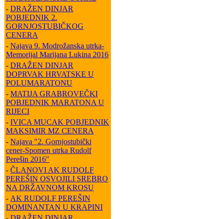
-
DRAŽEN DINJAR
POBJEDNIK 2.
GORNJOSTUBIČKOG
CENERA
-
Najava 9. Modrožanska utrka-
Memorijal Marijana Lukina 2016
-
DRAŽEN DINJAR
DOPRVAK HRVATSKE U
POLUMARATONU
-
MATIJA GRABROVEČKI
POBJEDNIK MARATONA U
RIJECI
-
IVICA MUCAK POBJEDNIK
MAKSIMIR MZ CENERA
-
Najava "2. Gornjostubički
cener-Spomen utrka Rudolf
Perešin 2016"
-
ČLANOVI AK RUDOLF
PEREŠIN OSVOJILI SREBRO
NA DRŽAVNOM KROSU
-
AK RUDOLF PEREŠIN
DOMINANTAN U KRAPINI
-
DRAŽEN DINJAR