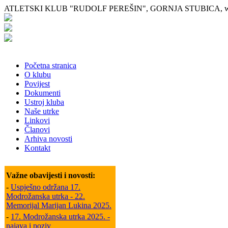
ATLETSKI KLUB "RUDOLF PEREŠIN", GORNJA STUBICA, www.
Početna stranica
O klubu
Povijest
Dokumenti
Ustroj kluba
Naše utrke
Linkovi
Članovi
Arhiva novosti
Kontakt
Važne obavijesti i novosti:
-
Uspješno održana 17.
Modrožanska utrka - 22.
Memorijal Marijan Lukina 2025.
-
17. Modrožanska utrka 2025. -
najava i poziv