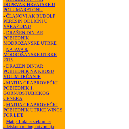
DOPRVAK HRVATSKE U
POLUMARATONU
-
ČLANOVI AK RUDOLF
PEREŠIN ODLIČNI U
VARAŽDINU
-
DRAŽEN DINJAR
POBJEDNIK
MODROŽANSKE UTRKE
-
NAJAVA 8.
MODROŽANSKE UTRKE
2015
-
DRAŽEN DINJAR
POBJEDNIK NA KROSU
VOLIM TRČANJE
-
MATIJA GRABROVEČKI
POBJEDNIK 1.
GORNJOSTUBIČKOG
CENERA
-
MATIJA GRABROVEČKI
POBJEDNIK UTRKE WINGS
FOR LIFE
-
Matija Lukina srebrni na
atletskom mitingu otvorenja