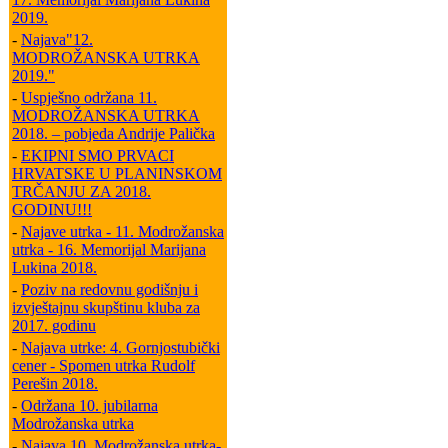
2019.
-
Najava"12.
MODROŽANSKA UTRKA
2019."
-
Uspješno održana 11.
MODROŽANSKA UTRKA
2018. – pobjeda Andrije Palička
-
EKIPNI SMO PRVACI
HRVATSKE U PLANINSKOM
TRČANJU ZA 2018.
GODINU!!!
-
Najave utrka - 11. Modrožanska
utrka - 16. Memorijal Marijana
Lukina 2018.
-
Poziv na redovnu godišnju i
izvještajnu skupštinu kluba za
2017. godinu
-
Najava utrke: 4. Gornjostubički
cener - Spomen utrka Rudolf
Perešin 2018.
-
Održana 10. jubilarna
Modrožanska utrka
-
Najava 10. Modrožanska utrka-