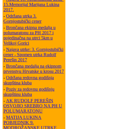
15.Memorijal Marijana Lukina
2017.
-
Održana utrka 3.
Gornjostubički cener
-
Brončana ekipna medalja u
polumaratonu za PH 2017 i
pojedinačna na utrci 5km u
Velikoj Gorici
-
Najava utrke: 3. Gornjostubički
cener - Spomen utrka Rudolf
Perešin 2017
-
Brončana medalja na ekipnom
prvenstvu Hrvatske u krosu 2017
-
Održana redovna godišnja
skupština kluba
-
Poziv za redovnu godišnju
skupštinu kluba
-
AK RUDOLF PEREŠIN
OSVOJIO SREBRO NA PH U
POLUMARATONU
-
MATIJA LUKINA
POBJEDNIK 9.
MODROŽANSKE UTRKE