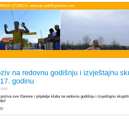
JA STUBICA, www.ak.rudolf-peresin.com
ziv na redovnu godišnju i izvještajnu sk
17. godinu
.2018
 poziva sve članove i prijatelje kluba na redovnu godišnju i izvještajnu skupš
lju!
IV