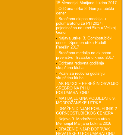
15.Memorijal Marijana Lukina 2017.
-
Održana utrka 3. Gornjostubički
cener
-
Brončana ekipna medalja u
polumaratonu za PH 2017 i
pojedinačna na utrci 5km u Velikoj
Gorici
-
Najava utrke: 3. Gornjostubički
cener - Spomen utrka Rudolf
Perešin 2017
-
Brončana medalja na ekipnom
prvenstvu Hrvatske u krosu 2017
-
Održana redovna godišnja
skupština kluba
-
Poziv za redovnu godišnju
skupštinu kluba
-
AK RUDOLF PEREŠIN OSVOJIO
SREBRO NA PH U
POLUMARATONU
-
MATIJA LUKINA POBJEDNIK 9.
MODROŽANSKE UTRKE
-
DRAŽEN DINJAR POBJEDNIK 2.
GORNJOSTUBIČKOG CENERA
-
Najava 9. Modrožanska utrka-
Memorijal Marijana Lukina 2016
-
DRAŽEN DINJAR DOPRVAK
HRVATSKE U POLUMARATONU