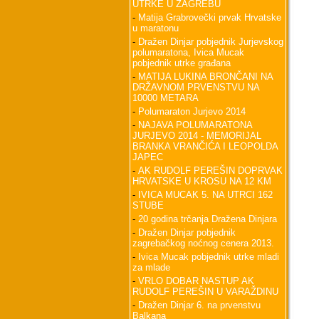
UTRKE U ZAGREBU
-
Matija Grabrovečki prvak Hrvatske
u maratonu
-
Dražen Dinjar pobjednik Jurjevskog
polumaratona, Ivica Mucak
pobjednik utrke građana
-
MATIJA LUKINA BRONČANI NA
DRŽAVNOM PRVENSTVU NA
10000 METARA
-
Polumaraton Jurjevo 2014
-
NAJAVA POLUMARATONA
JURJEVO 2014 - MEMORIJAL
BRANKA VRANČIĆA I LEOPOLDA
JAPEC
-
AK RUDOLF PEREŠIN DOPRVAK
HRVATSKE U KROSU NA 12 KM
-
IVICA MUCAK 5. NA UTRCI 162
STUBE
-
20 godina trčanja Dražena Dinjara
-
Dražen Dinjar pobjednik
zagrebačkog noćnog cenera 2013.
-
Ivica Mucak pobjednik utrke mladi
za mlade
-
VRLO DOBAR NASTUP AK
RUDOLF PEREŠIN U VARAŽDINU
-
Dražen Dinjar 6. na prvenstvu
Balkana