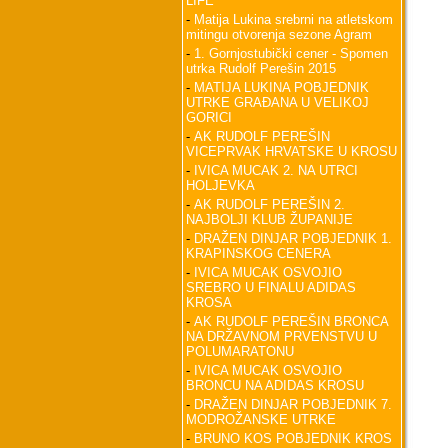
LIFE
-
Matija Lukina srebrni na atletskom
mitingu otvorenja sezone Agram
-
1. Gornjostubički cener - Spomen
utrka Rudolf Perešin 2015
-
MATIJA LUKINA POBJEDNIK
UTRKE GRAĐANA U VELIKOJ
GORICI
-
AK RUDOLF PEREŠIN
VICEPRVAK HRVATSKE U KROSU
-
IVICA MUCAK 2. NA UTRCI
HOLJEVKA
-
AK RUDOLF PEREŠIN 2.
NAJBOLJI KLUB ŽUPANIJE
-
DRAŽEN DINJAR POBJEDNIK 1.
KRAPINSKOG CENERA
-
IVICA MUCAK OSVOJIO
SREBRO U FINALU ADIDAS
KROSA
-
AK RUDOLF PEREŠIN BRONCA
NA DRŽAVNOM PRVENSTVU U
POLUMARATONU
-
IVICA MUCAK OSVOJIO
BRONCU NA ADIDAS KROSU
-
DRAŽEN DINJAR POBJEDNIK 7.
MODROŽANSKE UTRKE
-
BRUNO KOS POBJEDNIK KROS