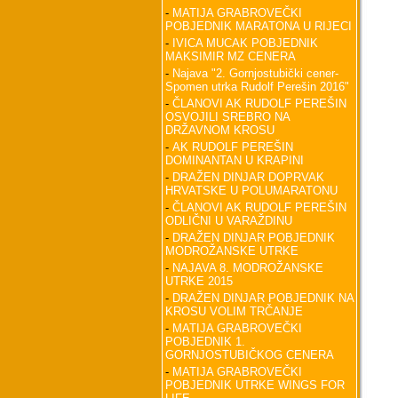
-
MATIJA GRABROVEČKI
POBJEDNIK MARATONA U RIJECI
-
IVICA MUCAK POBJEDNIK
MAKSIMIR MZ CENERA
-
Najava "2. Gornjostubički cener-
Spomen utrka Rudolf Perešin 2016"
-
ČLANOVI AK RUDOLF PEREŠIN
OSVOJILI SREBRO NA
DRŽAVNOM KROSU
-
AK RUDOLF PEREŠIN
DOMINANTAN U KRAPINI
-
DRAŽEN DINJAR DOPRVAK
HRVATSKE U POLUMARATONU
-
ČLANOVI AK RUDOLF PEREŠIN
ODLIČNI U VARAŽDINU
-
DRAŽEN DINJAR POBJEDNIK
MODROŽANSKE UTRKE
-
NAJAVA 8. MODROŽANSKE
UTRKE 2015
-
DRAŽEN DINJAR POBJEDNIK NA
KROSU VOLIM TRČANJE
-
MATIJA GRABROVEČKI
POBJEDNIK 1.
GORNJOSTUBIČKOG CENERA
-
MATIJA GRABROVEČKI
POBJEDNIK UTRKE WINGS FOR