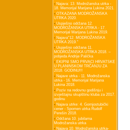
-
Najava: 13. Modrožanska utrka -
18. Memorijal Marijana Lukina 2021.
-
OTKAZANA MODROŽANSKA
UTRKA 2020.
-
Uspješno održana 12.
MODROŽANSKA UTRKA - 17.
Memorijal Marijana Lukina 2019.
-
Najava"12. MODROŽANSKA
UTRKA 2019."
-
Uspješno održana 11.
MODROŽANSKA UTRKA 2018. –
pobjeda Andrije Palička
-
EKIPNI SMO PRVACI HRVATSKE
U PLANINSKOM TRČANJU ZA
2018. GODINU!!!
-
Najave utrka - 11. Modrožanska
utrka - 16. Memorijal Marijana
Lukina 2018.
-
Poziv na redovnu godišnju i
izvještajnu skupštinu kluba za 2017.
godinu
-
Najava utrke: 4. Gornjostubički
cener - Spomen utrka Rudolf
Perešin 2018.
-
Održana 10. jubilarna
Modrožanska utrka
-
Najava 10. Modrožanska utrka-