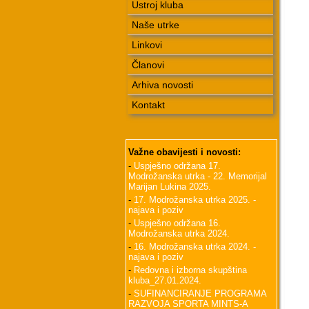
Ustroj kluba
Naše utrke
Linkovi
Članovi
Arhiva novosti
Kontakt
Važne obavijesti i novosti:
-
Uspješno održana 17.
Modrožanska utrka - 22. Memorijal
Marijan Lukina 2025.
-
17. Modrožanska utrka 2025. -
najava i poziv
-
Uspješno održana 16.
Modrožanska utrka 2024.
-
16. Modrožanska utrka 2024. -
najava i poziv
-
Redovna i izborna skupština
kluba_27.01.2024.
-
SUFINANCIRANJE PROGRAMA
RAZVOJA SPORTA MINTS-A