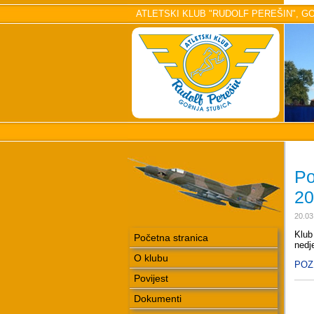
ATLETSKI KLUB "RUDOLF PEREŠIN", GORN
Po
20
20.03
Klub
Početna stranica
nedje
O klubu
POZ
Povijest
Dokumenti