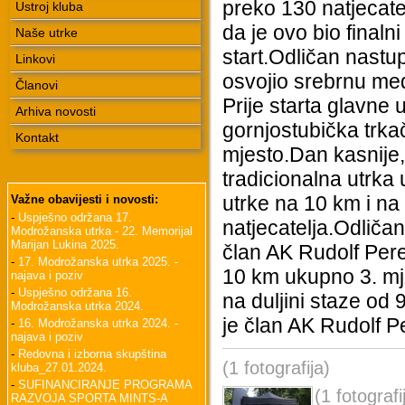
preko 130 natjecate
Ustroj kluba
da je ovo bio finaln
Naše utrke
start.Odličan nastu
Linkovi
osvojio srebrnu med
Članovi
Prije starta glavne
Arhiva novosti
gornjostubička trkač
Kontakt
mjesto.Dan kasnije,
tradicionalna utrka
utrke na 10 km i na
Važne obavijesti i novosti:
-
Uspješno održana 17.
natjecatelja.Odliča
Modrožanska utrka - 22. Memorijal
Marijan Lukina 2025.
član AK Rudolf Pere
-
17. Modrožanska utrka 2025. -
10 km ukupno 3. mje
najava i poziv
-
Uspješno održana 16.
na duljini staze od
Modrožanska utrka 2024.
je član AK Rudolf 
-
16. Modrožanska utrka 2024. -
najava i poziv
-
Redovna i izborna skupština
(1 fotografija)
kluba_27.01.2024.
-
SUFINANCIRANJE PROGRAMA
(1 fotografi
RAZVOJA SPORTA MINTS-A