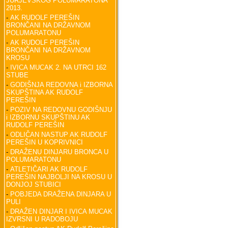
JURJEVSKOG POLUMARATONA
2013.
-
AK RUDOLF PEREŠIN
BRONČANI NA DRŽAVNOM
POLUMARATONU
-
AK RUDOLF PEREŠIN
BRONČANI NA DRŽAVNOM
KROSU
-
IVICA MUCAK 2. NA UTRCI 162
STUBE
-
GODIŠNJA REDOVNA i IZBORNA
SKUPŠTINA AK RUDOLF
PEREŠIN
-
POZIV NA REDOVNU GODIŠNJU
i IZBORNU SKUPŠTINU AK
RUDOLF PEREŠIN
-
ODLIČAN NASTUP AK RUDOLF
PEREŠIN U KOPRIVNICI
-
DRAŽENU DINJARU BRONCA U
POLUMARATONU
-
ATLETIČARI AK RUDOLF
PEREŠIN NAJBOLJI NA KROSU U
DONJOJ STUBICI
-
POBJEDA DRAŽENA DINJARA U
PULI
-
DRAŽEN DINJAR I IVICA MUCAK
IZVRSNI U RADOBOJU