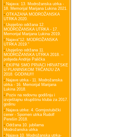
-
Najava: 13. Modrožanska utrka -
18. Memorijal Marijana Lukina 2021.
-
OTKAZANA MODROŽANSKA
UTRKA 2020.
-
Uspješno održana 12.
MODROŽANSKA UTRKA - 17.
Memorijal Marijana Lukina 2019.
-
Najava"12. MODROŽANSKA
UTRKA 2019."
-
Uspješno održana 11.
MODROŽANSKA UTRKA 2018. –
pobjeda Andrije Palička
-
EKIPNI SMO PRVACI HRVATSKE
U PLANINSKOM TRČANJU ZA
2018. GODINU!!!
-
Najave utrka - 11. Modrožanska
utrka - 16. Memorijal Marijana
Lukina 2018.
-
Poziv na redovnu godišnju i
izvještajnu skupštinu kluba za 2017.
godinu
-
Najava utrke: 4. Gornjostubički
cener - Spomen utrka Rudolf
Perešin 2018.
-
Održana 10. jubilarna
Modrožanska utrka
-
Najava 10. Modrožanska utrka-