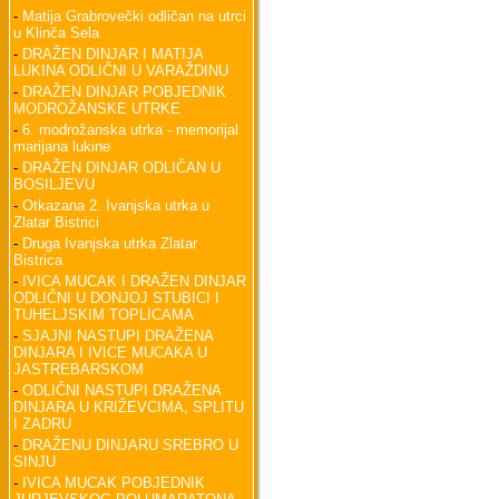
-
Matija Grabrovečki odličan na utrci
u Klinča Sela
-
DRAŽEN DINJAR I MATIJA
LUKINA ODLIČNI U VARAŽDINU
-
DRAŽEN DINJAR POBJEDNIK
MODROŽANSKE UTRKE
-
6. modrožanska utrka - memorijal
marijana lukine
-
DRAŽEN DINJAR ODLIČAN U
BOSILJEVU
-
Otkazana 2. Ivanjska utrka u
Zlatar Bistrici
-
Druga Ivanjska utrka Zlatar
Bistrica
-
IVICA MUCAK I DRAŽEN DINJAR
ODLIČNI U DONJOJ STUBICI I
TUHELJSKIM TOPLICAMA
-
SJAJNI NASTUPI DRAŽENA
DINJARA I IVICE MUCAKA U
JASTREBARSKOM
-
ODLIČNI NASTUPI DRAŽENA
DINJARA U KRIŽEVCIMA, SPLITU
I ZADRU
-
DRAŽENU DINJARU SREBRO U
SINJU
-
IVICA MUCAK POBJEDNIK