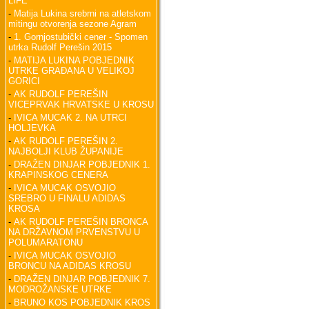
LIFE
-
Matija Lukina srebrni na atletskom
mitingu otvorenja sezone Agram
-
1. Gornjostubički cener - Spomen
utrka Rudolf Perešin 2015
-
MATIJA LUKINA POBJEDNIK
UTRKE GRAĐANA U VELIKOJ
GORICI
-
AK RUDOLF PEREŠIN
VICEPRVAK HRVATSKE U KROSU
-
IVICA MUCAK 2. NA UTRCI
HOLJEVKA
-
AK RUDOLF PEREŠIN 2.
NAJBOLJI KLUB ŽUPANIJE
-
DRAŽEN DINJAR POBJEDNIK 1.
KRAPINSKOG CENERA
-
IVICA MUCAK OSVOJIO
SREBRO U FINALU ADIDAS
KROSA
-
AK RUDOLF PEREŠIN BRONCA
NA DRŽAVNOM PRVENSTVU U
POLUMARATONU
-
IVICA MUCAK OSVOJIO
BRONCU NA ADIDAS KROSU
-
DRAŽEN DINJAR POBJEDNIK 7.
MODROŽANSKE UTRKE
-
BRUNO KOS POBJEDNIK KROS