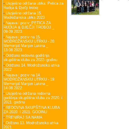
-
Uspješno održana utrka: Petica za
Rudija & Dječji troboj
-
Uspješno održana 15.
Modrožanska utrka 2023
-
Najava i poziv_PETICA ZA
RUDIJA & DJEČJI TROBOJ _
09.09.2023.
-
Najava i poziv na 15.
MODROŽANSKU UTRKU - 20.
Memorijal Marijan Lukina _
13.08.2023.
-
Održana redovna godišnja
skupština kluba za 2022- godinu
-
Održana 14. Modrožanska utrka
2022
-
Najava i poziv na 14.
MODROŽANSKU UTRKU - 19.
Memorijal Marijan Lukina _
14.08.2022.
-
Uspješno održana redovna
godišnja skupština kluba za 2020. i
2021. godinu
-
REDOVNA SKUPŠTINA KLUBA
ZA 2020. I 2021. GODINU
-
TRENIRAJ SA NAMA
-
Odžana 13. Modrožanska utrka
2021.