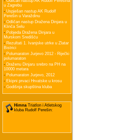
-
Odličan nastup AK Rudolf Perešina
u Zagrebu
-
Uspješan nastup AK Rudolf
Perešin u Varaždinu
-
Odličan nastup Dražena Dinjara u
Klinča Selu
-
Pobjeda Dražena Dinjara u
Murskom Središću
-
Rezultati 1. Ivanjske utrke u Zlatar
Bistrici
-
Polumaraton Jurjevo 2012 - Riječki
polumaraton
-
Draženu Dinjaru srebro na PH na
10000 metara
-
Polumaraton Jurjevo, 2012
-
Ekipni prvaci Hrvatske u krosu
-
Godišnja skupština kluba
Himna
Triatlon i Atletskog
kluba Rudolf Perešin: