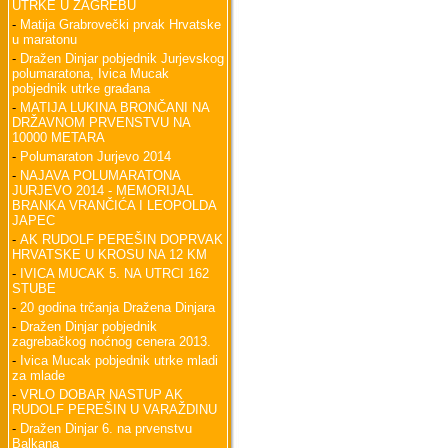
UTRKE U ZAGREBU
-
Matija Grabrovečki prvak Hrvatske
u maratonu
-
Dražen Dinjar pobjednik Jurjevskog
polumaratona, Ivica Mucak
pobjednik utrke građana
-
MATIJA LUKINA BRONČANI NA
DRŽAVNOM PRVENSTVU NA
10000 METARA
-
Polumaraton Jurjevo 2014
-
NAJAVA POLUMARATONA
JURJEVO 2014 - MEMORIJAL
BRANKA VRANČIĆA I LEOPOLDA
JAPEC
-
AK RUDOLF PEREŠIN DOPRVAK
HRVATSKE U KROSU NA 12 KM
-
IVICA MUCAK 5. NA UTRCI 162
STUBE
-
20 godina trčanja Dražena Dinjara
-
Dražen Dinjar pobjednik
zagrebačkog noćnog cenera 2013.
-
Ivica Mucak pobjednik utrke mladi
za mlade
-
VRLO DOBAR NASTUP AK
RUDOLF PEREŠIN U VARAŽDINU
-
Dražen Dinjar 6. na prvenstvu
Balkana