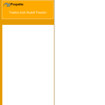
Posjetite
:
Triatlon klub Rudolf Perešin