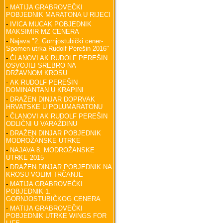
-
MATIJA GRABROVEČKI
POBJEDNIK MARATONA U RIJECI
-
IVICA MUCAK POBJEDNIK
MAKSIMIR MZ CENERA
-
Najava "2. Gornjostubički cener-
Spomen utrka Rudolf Perešin 2016"
-
ČLANOVI AK RUDOLF PEREŠIN
OSVOJILI SREBRO NA
DRŽAVNOM KROSU
-
AK RUDOLF PEREŠIN
DOMINANTAN U KRAPINI
-
DRAŽEN DINJAR DOPRVAK
HRVATSKE U POLUMARATONU
-
ČLANOVI AK RUDOLF PEREŠIN
ODLIČNI U VARAŽDINU
-
DRAŽEN DINJAR POBJEDNIK
MODROŽANSKE UTRKE
-
NAJAVA 8. MODROŽANSKE
UTRKE 2015
-
DRAŽEN DINJAR POBJEDNIK NA
KROSU VOLIM TRČANJE
-
MATIJA GRABROVEČKI
POBJEDNIK 1.
GORNJOSTUBIČKOG CENERA
-
MATIJA GRABROVEČKI
POBJEDNIK UTRKE WINGS FOR