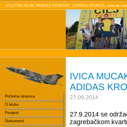
ATLETSKI KLUB "RUDOLF PEREŠIN", GORNJA STUBICA, www.ak.rudol
IVICA MUCA
ADIDAS KR
Početna stranica
27.09.2014
O klubu
Povijest
27.9.2014 se održao
zagrebačkom kvartu
Dokumenti