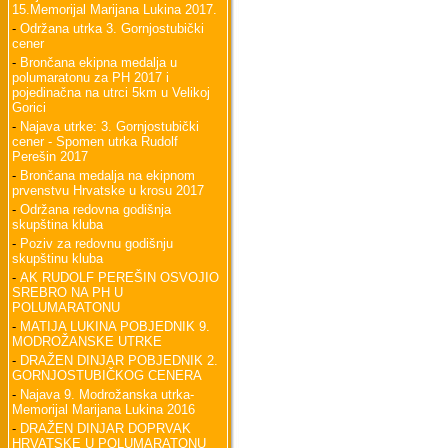
15.Memorijal Marijana Lukina 2017.
-
Održana utrka 3. Gornjostubički
cener
-
Brončana ekipna medalja u
polumaratonu za PH 2017 i
pojedinačna na utrci 5km u Velikoj
Gorici
-
Najava utrke: 3. Gornjostubički
cener - Spomen utrka Rudolf
Perešin 2017
-
Brončana medalja na ekipnom
prvenstvu Hrvatske u krosu 2017
-
Održana redovna godišnja
skupština kluba
-
Poziv za redovnu godišnju
skupštinu kluba
-
AK RUDOLF PEREŠIN OSVOJIO
SREBRO NA PH U
POLUMARATONU
-
MATIJA LUKINA POBJEDNIK 9.
MODROŽANSKE UTRKE
-
DRAŽEN DINJAR POBJEDNIK 2.
GORNJOSTUBIČKOG CENERA
-
Najava 9. Modrožanska utrka-
Memorijal Marijana Lukina 2016
-
DRAŽEN DINJAR DOPRVAK
HRVATSKE U POLUMARATONU