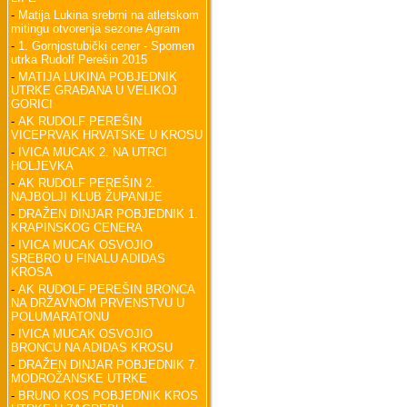
-
Matija Lukina srebrni na atletskom
mitingu otvorenja sezone Agram
-
1. Gornjostubički cener - Spomen
utrka Rudolf Perešin 2015
-
MATIJA LUKINA POBJEDNIK
UTRKE GRAĐANA U VELIKOJ
GORICI
-
AK RUDOLF PEREŠIN
VICEPRVAK HRVATSKE U KROSU
-
IVICA MUCAK 2. NA UTRCI
HOLJEVKA
-
AK RUDOLF PEREŠIN 2.
NAJBOLJI KLUB ŽUPANIJE
-
DRAŽEN DINJAR POBJEDNIK 1.
KRAPINSKOG CENERA
-
IVICA MUCAK OSVOJIO
SREBRO U FINALU ADIDAS
KROSA
-
AK RUDOLF PEREŠIN BRONCA
NA DRŽAVNOM PRVENSTVU U
POLUMARATONU
-
IVICA MUCAK OSVOJIO
BRONCU NA ADIDAS KROSU
-
DRAŽEN DINJAR POBJEDNIK 7.
MODROŽANSKE UTRKE
-
BRUNO KOS POBJEDNIK KROS