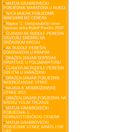
-
MATIJA GRABROVEČKI
POBJEDNIK MARATONA U RIJECI
-
IVICA MUCAK POBJEDNIK
MAKSIMIR MZ CENERA
-
Najava "2. Gornjostubički cener-
Spomen utrka Rudolf Perešin 2016"
-
ČLANOVI AK RUDOLF PEREŠIN
OSVOJILI SREBRO NA
DRŽAVNOM KROSU
-
AK RUDOLF PEREŠIN
DOMINANTAN U KRAPINI
-
DRAŽEN DINJAR DOPRVAK
HRVATSKE U POLUMARATONU
-
ČLANOVI AK RUDOLF PEREŠIN
ODLIČNI U VARAŽDINU
-
DRAŽEN DINJAR POBJEDNIK
MODROŽANSKE UTRKE
-
NAJAVA 8. MODROŽANSKE
UTRKE 2015
-
DRAŽEN DINJAR POBJEDNIK NA
KROSU VOLIM TRČANJE
-
MATIJA GRABROVEČKI
POBJEDNIK 1.
GORNJOSTUBIČKOG CENERA
-
MATIJA GRABROVEČKI
POBJEDNIK UTRKE WINGS FOR
LIFE