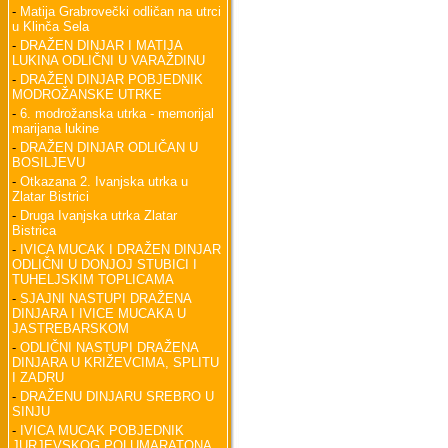
-
Matija Grabrovečki odličan na utrci
u Klinča Sela
-
DRAŽEN DINJAR I MATIJA
LUKINA ODLIČNI U VARAŽDINU
-
DRAŽEN DINJAR POBJEDNIK
MODROŽANSKE UTRKE
-
6. modrožanska utrka - memorijal
marijana lukine
-
DRAŽEN DINJAR ODLIČAN U
BOSILJEVU
-
Otkazana 2. Ivanjska utrka u
Zlatar Bistrici
-
Druga Ivanjska utrka Zlatar
Bistrica
-
IVICA MUCAK I DRAŽEN DINJAR
ODLIČNI U DONJOJ STUBICI I
TUHELJSKIM TOPLICAMA
-
SJAJNI NASTUPI DRAŽENA
DINJARA I IVICE MUCAKA U
JASTREBARSKOM
-
ODLIČNI NASTUPI DRAŽENA
DINJARA U KRIŽEVCIMA, SPLITU
I ZADRU
-
DRAŽENU DINJARU SREBRO U
SINJU
-
IVICA MUCAK POBJEDNIK
JURJEVSKOG POLUMARATONA