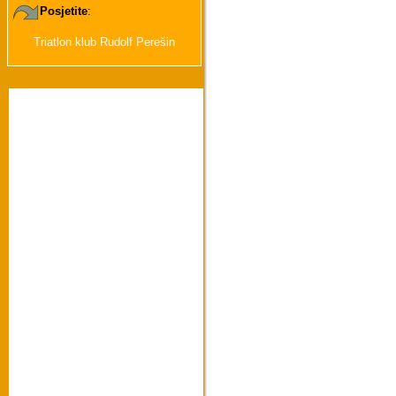
Posjetite
:
Triatlon klub Rudolf Perešin