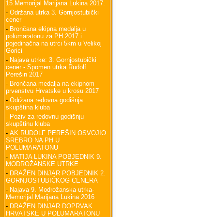
15.Memorijal Marijana Lukina 2017.
-
Održana utrka 3. Gornjostubički
cener
-
Brončana ekipna medalja u
polumaratonu za PH 2017 i
pojedinačna na utrci 5km u Velikoj
Gorici
-
Najava utrke: 3. Gornjostubički
cener - Spomen utrka Rudolf
Perešin 2017
-
Brončana medalja na ekipnom
prvenstvu Hrvatske u krosu 2017
-
Održana redovna godišnja
skupština kluba
-
Poziv za redovnu godišnju
skupštinu kluba
-
AK RUDOLF PEREŠIN OSVOJIO
SREBRO NA PH U
POLUMARATONU
-
MATIJA LUKINA POBJEDNIK 9.
MODROŽANSKE UTRKE
-
DRAŽEN DINJAR POBJEDNIK 2.
GORNJOSTUBIČKOG CENERA
-
Najava 9. Modrožanska utrka-
Memorijal Marijana Lukina 2016
-
DRAŽEN DINJAR DOPRVAK
HRVATSKE U POLUMARATONU