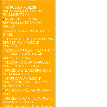
2013.
-
AK RUDOLF PEREŠIN
BRONČANI NA DRŽAVNOM
POLUMARATONU
-
AK RUDOLF PEREŠIN
BRONČANI NA DRŽAVNOM
KROSU
-
IVICA MUCAK 2. NA UTRCI 162
STUBE
-
GODIŠNJA REDOVNA i IZBORNA
SKUPŠTINA AK RUDOLF
PEREŠIN
-
POZIV NA REDOVNU GODIŠNJU
i IZBORNU SKUPŠTINU AK
RUDOLF PEREŠIN
-
ODLIČAN NASTUP AK RUDOLF
PEREŠIN U KOPRIVNICI
-
DRAŽENU DINJARU BRONCA U
POLUMARATONU
-
ATLETIČARI AK RUDOLF
PEREŠIN NAJBOLJI NA KROSU U
DONJOJ STUBICI
-
POBJEDA DRAŽENA DINJARA U
PULI
-
DRAŽEN DINJAR I IVICA MUCAK
IZVRSNI U RADOBOJU
-
Odličan nastup AK Rudolf Perešina