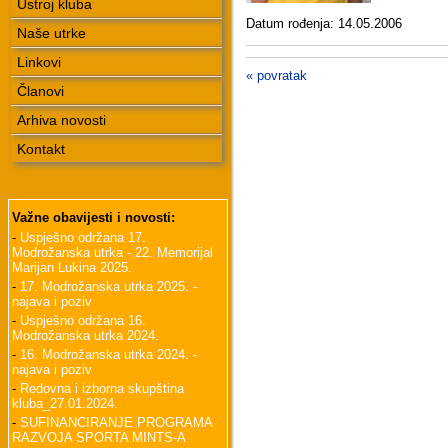
Ustroj kluba
Datum rođenja: 14.05.2006
Naše utrke
Linkovi
« povratak
Članovi
Arhiva novosti
Kontakt
Važne obavijesti i novosti:
-
Uspješno održana 17.
Modrožanska utrka - 22. Memorijal
Marijan Lukina 2025.
-
17. Modrožanska utrka 2025. -
najava i poziv
-
Uspješno održana 16.
Modrožanska utrka 2024.
-
16. Modrožanska utrka 2024. -
najava i poziv
-
Redovna i izborna skupština
kluba_27.01.2024.
-
SUFINANCIRANJE PROGRAMA
RAZVOJA SPORTA MINTS-A