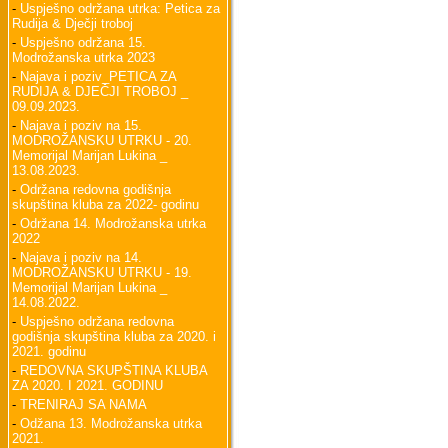
-
Uspješno održana utrka: Petica za
Rudija & Dječji troboj
-
Uspješno održana 15.
Modrožanska utrka 2023
-
Najava i poziv_PETICA ZA
RUDIJA & DJEČJI TROBOJ _
09.09.2023.
-
Najava i poziv na 15.
MODROŽANSKU UTRKU - 20.
Memorijal Marijan Lukina _
13.08.2023.
-
Održana redovna godišnja
skupština kluba za 2022- godinu
-
Održana 14. Modrožanska utrka
2022
-
Najava i poziv na 14.
MODROŽANSKU UTRKU - 19.
Memorijal Marijan Lukina _
14.08.2022.
-
Uspješno održana redovna
godišnja skupština kluba za 2020. i
2021. godinu
-
REDOVNA SKUPŠTINA KLUBA
ZA 2020. I 2021. GODINU
-
TRENIRAJ SA NAMA
-
Odžana 13. Modrožanska utrka
2021.