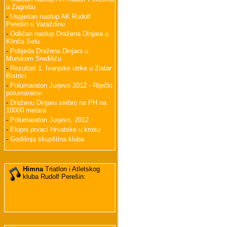
u Zagrebu
-
Uspješan nastup AK Rudolf
Perešin u Varaždinu
-
Odličan nastup Dražena Dinjara u
Klinča Selu
-
Pobjeda Dražena Dinjara u
Murskom Središću
-
Rezultati 1. Ivanjske utrke u Zlatar
Bistrici
-
Polumaraton Jurjevo 2012 - Riječki
polumaraton
-
Draženu Dinjaru srebro na PH na
10000 metara
-
Polumaraton Jurjevo, 2012
-
Ekipni prvaci Hrvatske u krosu
-
Godišnja skupština kluba
Himna
Triatlon i Atletskog
kluba Rudolf Perešin: