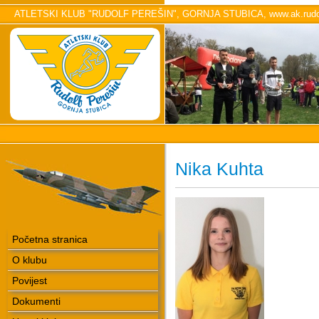
ATLETSKI KLUB "RUDOLF PEREŠIN", GORNJA STUBICA, www.ak.rudol
Nika Kuhta
Početna stranica
O klubu
Povijest
Dokumenti