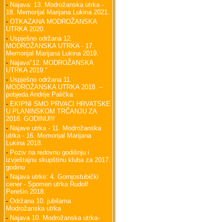
-
Najava: 13. Modrožanska utrka -
18. Memorijal Marijana Lukina 2021.
-
OTKAZANA MODROŽANSKA
UTRKA 2020.
-
Uspješno održana 12.
MODROŽANSKA UTRKA - 17.
Memorijal Marijana Lukina 2019.
-
Najava"12. MODROŽANSKA
UTRKA 2019."
-
Uspješno održana 11.
MODROŽANSKA UTRKA 2018. –
pobjeda Andrije Palička
-
EKIPNI SMO PRVACI HRVATSKE
U PLANINSKOM TRČANJU ZA
2018. GODINU!!!
-
Najave utrka - 11. Modrožanska
utrka - 16. Memorijal Marijana
Lukina 2018.
-
Poziv na redovnu godišnju i
izvještajnu skupštinu kluba za 2017.
godinu
-
Najava utrke: 4. Gornjostubički
cener - Spomen utrka Rudolf
Perešin 2018.
-
Održana 10. jubilarna
Modrožanska utrka
-
Najava 10. Modrožanska utrka-